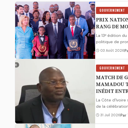
GOUVERNEMENT
PRIX NATIO
RANG DE M
La 13ᵉ édition d
politique de pro
03 Août 2026
P
GOUVERNEMENT
MATCH DE G
MAMADOU T
INÉDIT ENT
La Côte d’Ivoire
de la célébratio
31 Juil 2026
Par