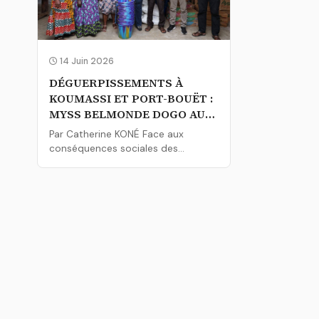
14 Juin 2026
DÉGUERPISSEMENTS À
KOUMASSI ET PORT-BOUËT :
MYSS BELMONDE DOGO AU
CHEVET DES ÉLÈVES
Par Catherine KONÉ Face aux
CANDIDATS AU
conséquences sociales des
BACCALAURÉAT
opérations de déguerpissement
menées dans plus...