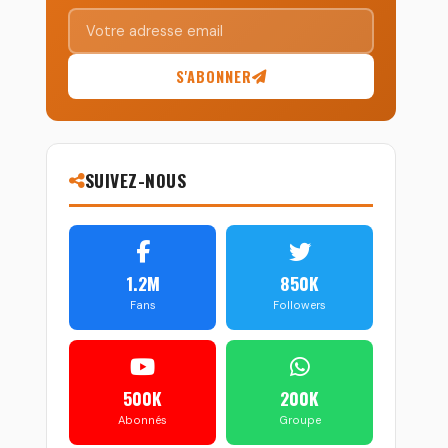
S'ABONNER
SUIVEZ-NOUS
1.2M
850K
Fans
Followers
500K
200K
Abonnés
Groupe