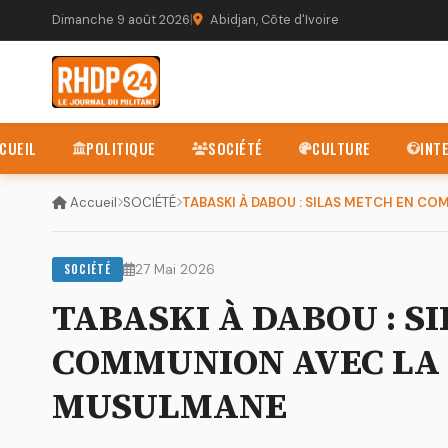
Dimanche 9 août 2026
|
Abidjan, Côte d'Ivoire
CUEIL
POLITIQUE
SOCIÉTÉ
CULTURE
INT
Accueil
SOCIÉTÉ
SOCIÉTÉ
27 Mai 2026
TABASKI À DABOU : S
COMMUNION AVEC L
MUSULMANE