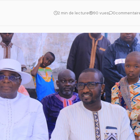
2 min de lecture
90 vues
0
commentair