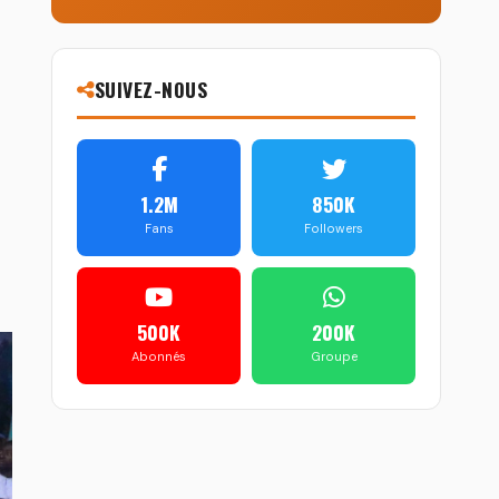
SUIVEZ-NOUS
1.2M
850K
Fans
Followers
500K
200K
Abonnés
Groupe