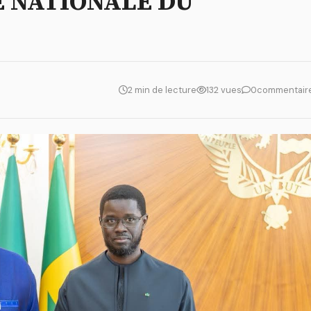
E NATIONALE DU
2 min de lecture
132 vues
0
commentair