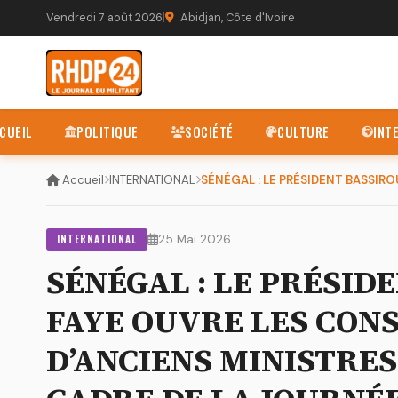
Vendredi 7 août 2026
|
Abidjan, Côte d'Ivoire
CUEIL
POLITIQUE
SOCIÉTÉ
CULTURE
INT
Accueil
INTERNATIONAL
INTERNATIONAL
25 Mai 2026
SÉNÉGAL : LE PRÉSID
FAYE OUVRE LES CON
D’ANCIENS MINISTRES