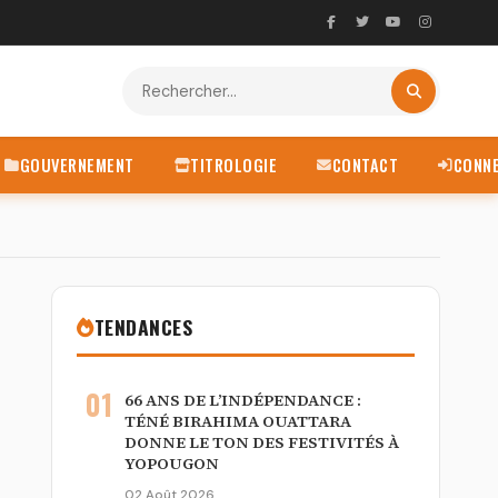
GOUVERNEMENT
TITROLOGIE
CONTACT
CONN
TENDANCES
01
66 ANS DE L’INDÉPENDANCE :
TÉNÉ BIRAHIMA OUATTARA
DONNE LE TON DES FESTIVITÉS À
YOPOUGON
02 Août 2026