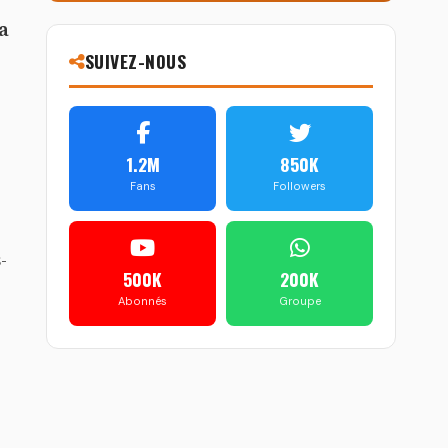
a
SUIVEZ-NOUS
1.2M
850K
Fans
Followers
-
500K
200K
Abonnés
Groupe