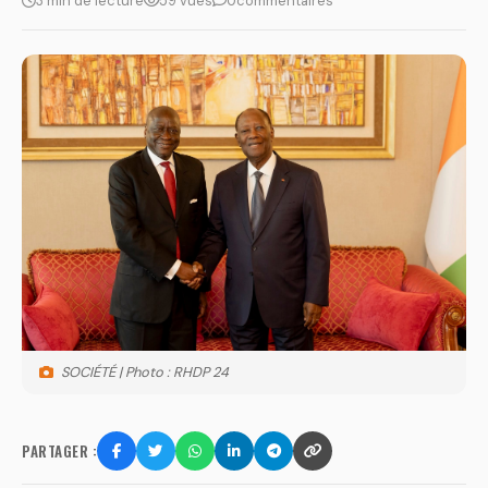
3 min de lecture
59 vues
0
commentaires
SOCIÉTÉ | Photo : RHDP 24
PARTAGER :