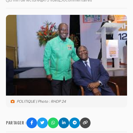
5 min de lecture
175 vues
0
commentaires
POLITIQUE | Photo : RHDP 24
PARTAGER :