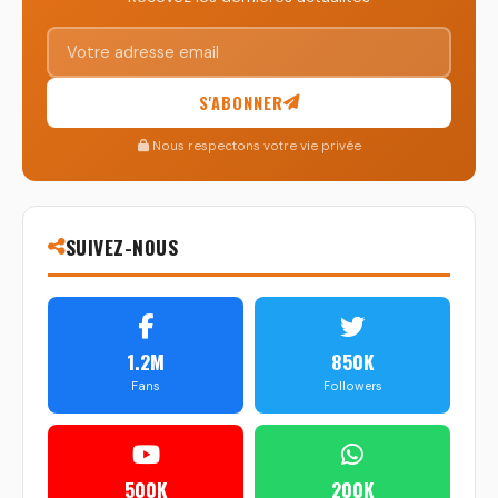
S'ABONNER
Nous respectons votre vie privée
SUIVEZ-NOUS
1.2M
850K
Fans
Followers
500K
200K