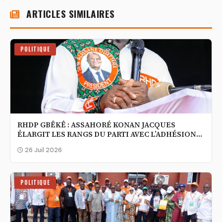
ARTICLES SIMILAIRES
POLITIQUE
RHDP GBÊKÊ : ASSAHORÉ KONAN JACQUES
ÉLARGIT LES RANGS DU PARTI AVEC L’ADHÉSION
DE NOUVEAUX MILITANTS ISSUS DE LA
26 Juil 2026
NOUVELLE CÔTE D’IVOIRE
POLITIQUE