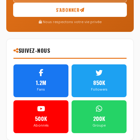
S'ABONNER
Nous respectons votre vie privée
SUIVEZ-NOUS
1.2M
850K
Fans
Followers
500K
200K
Abonnés
Groupe