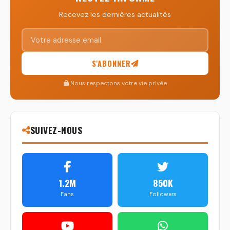
Recevez les dernières actualités
S'ABONNER
Nous respectons votre vie privée
SUIVEZ-NOUS
1.2M
850K
Fans
Followers