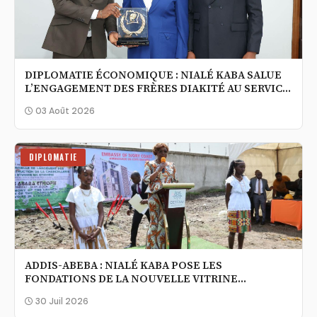
DIPLOMATIE ÉCONOMIQUE : NIALÉ KABA SALUE
L’ENGAGEMENT DES FRÈRES DIAKITÉ AU SERVICE
DE LA TRANSFORMATION DU CACAO
03 Août 2026
DIPLOMATIE
ADDIS-ABEBA : NIALÉ KABA POSE LES
FONDATIONS DE LA NOUVELLE VITRINE
DIPLOMATIQUE DE LA CÔTE D’IVOIRE EN
30 Juil 2026
ÉTHIOPIE