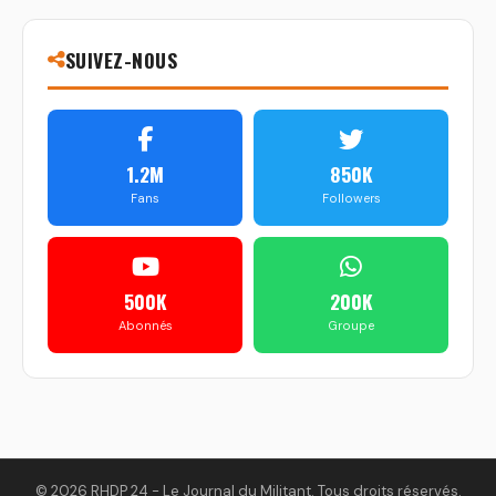
SUIVEZ-NOUS
1.2M
850K
Fans
Followers
500K
200K
Abonnés
Groupe
© 2026 RHDP 24 - Le Journal du Militant. Tous droits réservés.