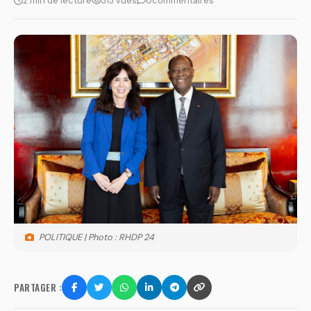
2 min de lecture
313 vues
0
commentaires
POLITIQUE | Photo : RHDP 24
PARTAGER :