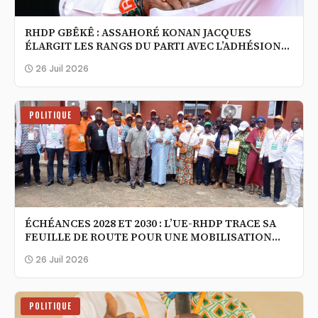
RHDP GBÊKÊ : ASSAHORÉ KONAN JACQUES
ÉLARGIT LES RANGS DU PARTI AVEC L’ADHÉSION
DE NOUVEAUX MILITANTS ISSUS DE LA
26 Juil 2026
NOUVELLE CÔTE D’IVOIRE
POLITIQUE
ÉCHÉANCES 2028 ET 2030 : L’UE-RHDP TRACE SA
FEUILLE DE ROUTE POUR UNE MOBILISATION
MASSIVE DES ENSEIGNANTS
26 Juil 2026
POLITIQUE