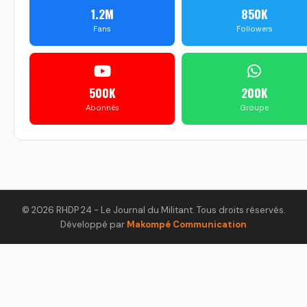
1.2M
850K
Fans
Followers
500K
200K
Abonnés
Groupe
© 2026 RHDP 24 - Le Journal du Militant. Tous droits réservés.
Développé par
Makompé Communication