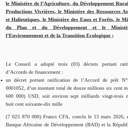
le Ministère de l’Agriculture, du Développement Rural
Productions Vivrières, le Ministère des Ressources A
et Halieutiques, le Ministère des Eaux et Forêts, le Mi
du Plan et du Développement et le Ministè
l’Environnement et de la Transition Ecologique ;
Le Conseil a adopté trois (03) décrets portant ratif
d’Accords de financement :
un décret portant ratification de l’Accord de prêt N
0001052, d’un montant total de douze millions six cent mi
600 000) USD, soit environ sept milliards vingt-trois m
huit cent soixante-dix mille
(7 023 870 000) Francs CFA, conclu le 13 mars 2026, e
Banque Africaine de Développement (BAD) et la Républ