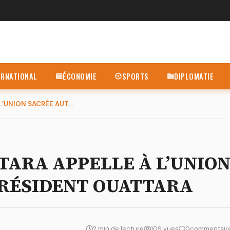
ERNATIONAL
ÉCONOMIE
SPORTS
DIPLOMATIE
BAFING : TÉNÉ B OUATTARA APPELLE À L’UNION SACRÉE AUTOUR DU ...
TTARA APPELLE À L’UNIO
PRÉSIDENT OUATTARA
2 min de lecture
109 vues
0
commentair