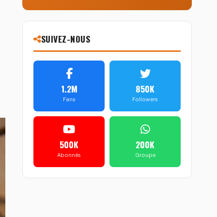
SUIVEZ-NOUS
1.2M
850K
Fans
Followers
500K
200K
Abonnés
Groupe