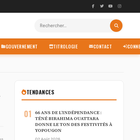
GOUVERNEMENT
TITROLOGIE
CONTACT
CONN
TENDANCES
N
01
66 ANS DE L’INDÉPENDANCE :
TÉNÉ BIRAHIMA OUATTARA
DONNE LE TON DES FESTIVITÉS À
YOPOUGON
es
02 Août 2026