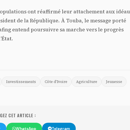
 populations ont réaffirmé leur attachement aux idéa
sident de la République. À Touba, le message porté
e Bafing entend poursuivre sa marche vers le progrès
’État.
Investissements
Côte d'Ivoire
Agriculture
Jeunesse
EZ CET ARTICLE :
r
WhatsApp
Telegram