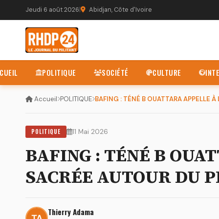
Jeudi 6 août 2026
|
Abidjan, Côte d'Ivoire
CUEIL
POLITIQUE
SOCIÉTÉ
CULTURE
INT
Accueil
POLITIQUE
POLITIQUE
11 Mai 2026
BAFING : TÉNÉ B OUA
SACRÉE AUTOUR DU 
Thierry Adama