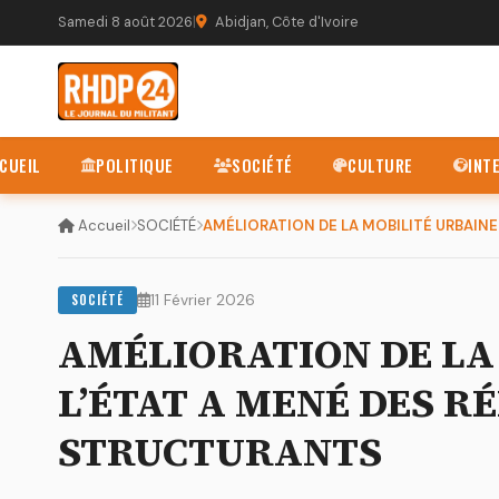
Samedi 8 août 2026
|
Abidjan, Côte d'Ivoire
CUEIL
POLITIQUE
SOCIÉTÉ
CULTURE
INT
Accueil
SOCIÉTÉ
SOCIÉTÉ
11 Février 2026
AMÉLIORATION DE LA 
L’ÉTAT A MENÉ DES R
STRUCTURANTS