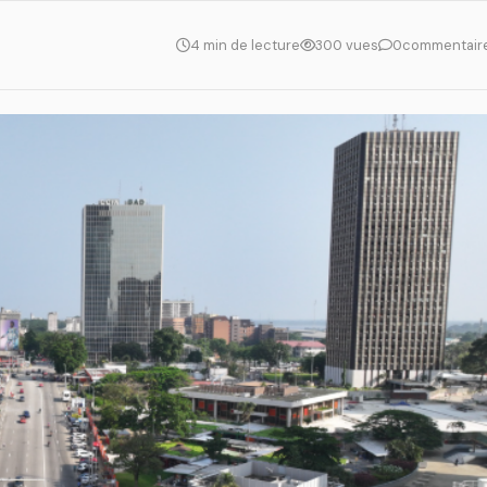
4 min de lecture
300 vues
0
commentair