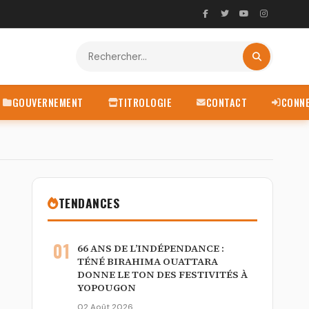
GOUVERNEMENT
TITROLOGIE
CONTACT
CONN
TENDANCES
01
66 ANS DE L’INDÉPENDANCE :
TÉNÉ BIRAHIMA OUATTARA
DONNE LE TON DES FESTIVITÉS À
YOPOUGON
02 Août 2026