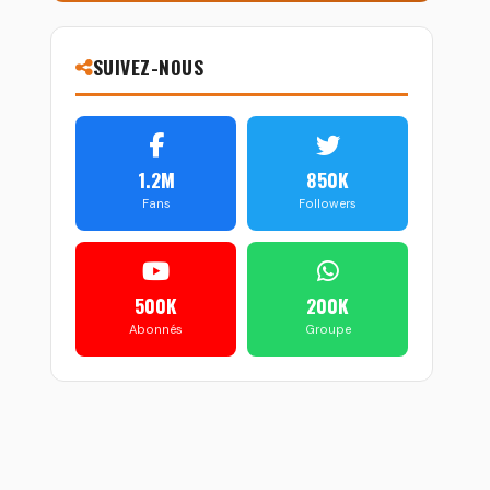
SUIVEZ-NOUS
1.2M
850K
Fans
Followers
500K
200K
Abonnés
Groupe