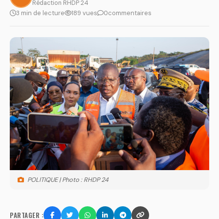
Rédaction RHDP 24
3 min de lecture
189 vues
0
commentaires
POLITIQUE | Photo : RHDP 24
PARTAGER :