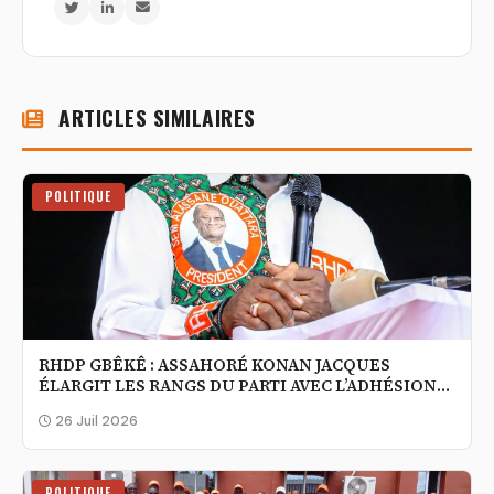
ARTICLES SIMILAIRES
POLITIQUE
RHDP GBÊKÊ : ASSAHORÉ KONAN JACQUES
ÉLARGIT LES RANGS DU PARTI AVEC L’ADHÉSION
DE NOUVEAUX MILITANTS ISSUS DE LA
26 Juil 2026
NOUVELLE CÔTE D’IVOIRE
POLITIQUE