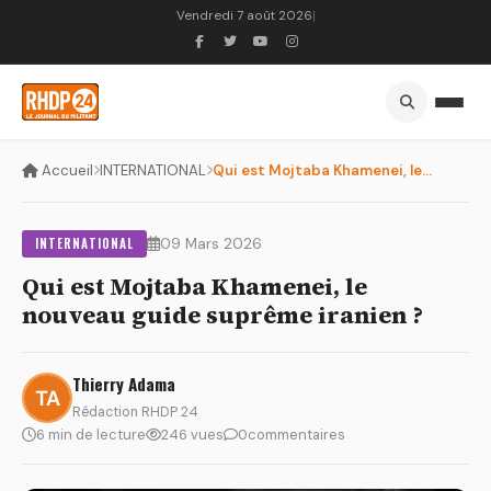
Vendredi 7 août 2026
|
Accueil
INTERNATIONAL
Qui est Mojtaba Khamenei, le nouveau guide suprême iranien ?
INTERNATIONAL
09 Mars 2026
Qui est Mojtaba Khamenei, le
nouveau guide suprême iranien ?
Thierry Adama
Rédaction RHDP 24
6 min de lecture
246 vues
0
commentaires